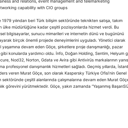
siness and relations, event management and telemarketing
etworking capability with CIO groups
1979 yılından beri Türk bilişim sektöründe teknikten satışa, takım
en ülke müdürlüğüne kadar çeşitli pozisyonlarda hizmet verdi. Bu
isel bilgisayarlar, sunucu mimarileri ve internetin dünü ve bugününü
ayarak birçok önemli projede deneyimlerini uyguladı. Yönetici olarak
l yaşamına devam eden Göçe, şirketlere proje danışmanlığı, pazar
i gibi konularda yardımcı oldu. İnfo, Doğan Holding, Sentim, Helyum g
cure, Nod32, Norton, Gdata ve Avira gibi Antivirüs markalarının yanıs
uma profesyonel danışmanlık hizmetleri sağladı. Geçmiş yıllarda, İstan
k ders veren Murat Göçe, son olarak Kaspersky Türkiye Ofisi’nin Genel
şim sektöründe çeşitli alanlarında çalışmalarına devam eden Murat Göç
anlık görevini yürütmektedir. Göçe, yakın zamanda “Yaşanmış BaşarıSIZ