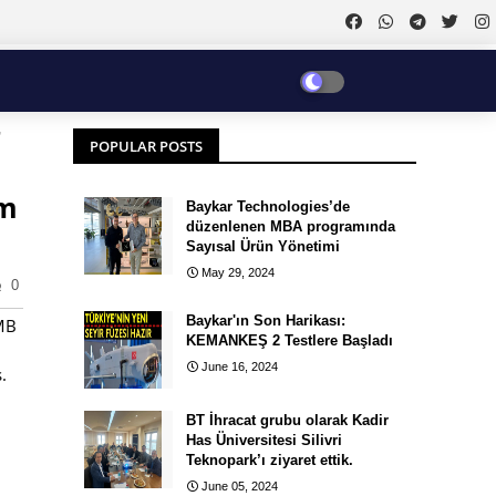
,
POPULAR POSTS
im
Baykar Technologies’de
düzenlenen MBA programında
Sayısal Ürün Yönetimi
May 29, 2024
0
Baykar'ın Son Harikası:
SMB
KEMANKEŞ 2 Testlere Başladı
June 16, 2024
.
BT İhracat grubu olarak Kadir
Has Üniversitesi Silivri
Teknopark’ı ziyaret ettik.
June 05, 2024