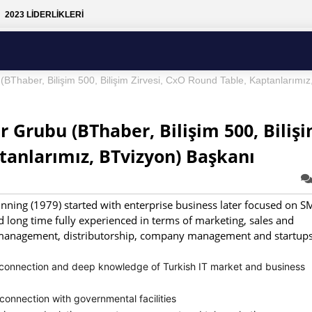
2023 LİDERLİKLERİ
Thaber, Bilişim 500, Bilişim Zirvesi, CxO Round Table, Kaptanlarımız
 Grubu (BThaber, Bilişim 500, Biliş
tanlarımız, BTvizyon) Başkanı
inning (1979) started with enterprise business later focused on 
 long time fully experienced in terms of marketing, sales and
 management, distributorship, company management and startups
 connection and deep knowledge of Turkish IT market and business
 connection with governmental facilities