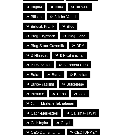
Bilgiler
Bilim
Bilimsel
Bilisim
Bilisim-Vadisi
Birlesik-Krallik
Blog
Blog-Crypttech
Blog-Genel
Blog-Siber-Guvenlik
BPM
BT-Ihracat
BT-Kullanicilar
BT-Servisler
BTihracat-CEO
Bulut
Bursa
Bussion
Butce-Yazilimi
Butceleme
Buyume
Caba
Cafe
Cagri-Merkezi-Teknolojieri
Cagri-Merkezleri
Calisma-Hayati
Calistaylar
Cayci
CEO-Danismanlari
CEOTURKEY