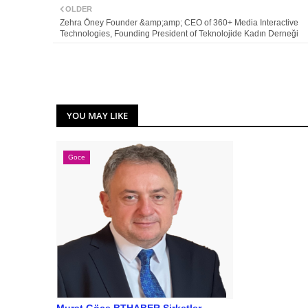
OLDER
Zehra Öney Founder &amp;amp; CEO of 360+ Media Interactive
Technologies, Founding President of Teknolojide Kadın Derneği
YOU MAY LIKE
Goce
Murat Göce BTHABER Şirketler