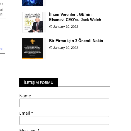
R
eri
nı
İlham Verenler : GE’nin
Efsanevi CEO’su Jack Welch
January 10, 2022
Bir Firma için 3 Önemli Nokta
January 10, 2022
re
İLETIŞIM FORMU
Name
Email
*
Message
*