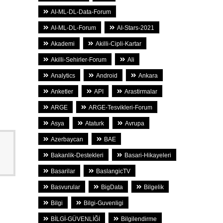
AI-ML-DL-Data-Forum
AI-ML-DL-Forum
AI-Stars-2021
Akademi
Akilli-Cipli-Kartar
Akilli-Sehirler-Forum
Ali
Analytics
Android
Ankara
Anketler
API
Arastirmalar
ARGE
ARGE-Tesvikleri-Forum
Asya
Ataturk
Avrupa
Azerbaycan
BAE
Bakanlik-Destekleri
Basari-Hikayeleri
Basarilar
BaslangicTV
Basvurular
BigData
Bilgelik
Bilgi
Bilgi-Guvenligi
BİLGİ-GÜVENLİĞİ
Bilgilendirme