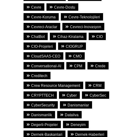
Cevre
Cevre-Dostu
Cevre-Koruma
Cevre-Teknolojileri
Cevreci-Araclar
Cevreci-Inovasyon
ChatBot
Cihaz-Kiralama
CIO
CIO-Projeleri
CIOGRUP
CloudSAAS-CEO
CMO
Conversational-AI
CPM
Crede
Creditech
Crew Resource Management
CRM
CRYPTTECH
Cyber
CyberSec
CyberSecurity
Danismanlar
Danismanlik
Dataliva
Degerli-Projeler
Deneyim
Dernek-Baskanlari
Dernek-Haberleri