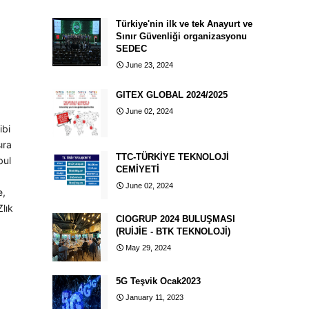
Türkiye'nin ilk ve tek Anayurt ve
Sınır Güvenliği organizasyonu
SEDEC
June 23, 2024
GITEX GLOBAL 2024/2025
June 02, 2024
ibi
ıra
TTC-TÜRKİYE TEKNOLOJİ
bul
CEMİYETİ
June 02, 2024
e,
lık
CIOGRUP 2024 BULUŞMASI
(RUİJİE - BTK TEKNOLOJİ)
May 29, 2024
5G Teşvik Ocak2023
January 11, 2023