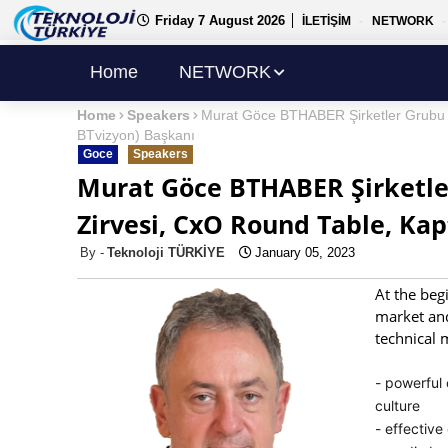
Friday 7 August 2026
İLETİŞİM
NETWORK
Home
NETWORK
Home
Speakers
Murat Göce BTHABER Şirketler Grubu (B
BTvizyon) Başkanı
Goce
Speakers
Murat Göce BTHABER Şirketler
Zirvesi, CxO Round Table, Kap
Teknoloji TÜRKİYE
January 05, 2023
At the beg
market and
technical
- powerful
culture
- effective