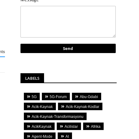
ts
LABELS
5G
5G-Forum
Abu-Gdabi
Acik-Kaynak
Acik-Kaynak-Kodlar
Acik-Kaynak-Transformasyonu
AcikKaynak
Acilislar
Afrika
Agent-Mode
AI