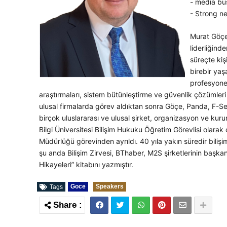
- media bu
- Strong n
Murat Göçe 
liderliğind
süreçte kiş
birebir yaş
profesyone
araştırmaları, sistem bütünleştirme ve güvenlik çözümler
ulusal firmalarda görev aldıktan sonra Göçe, Panda, F-Se
birçok uluslararası ve ulusal şirket, organizasyon ve kur
Bilgi Üniversitesi Bilişim Hukuku Öğretim Görevlisi olara
Müdürlüğü görevinden ayrıldı. 40 yıla yakın süredir bili
şu anda Bilişim Zirvesi, BThaber, M2S şirketlerinin başk
Hikayeleri” kitabını yazmıştır.
Goce
Speakers
Tags