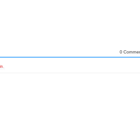
0 Commen
in.