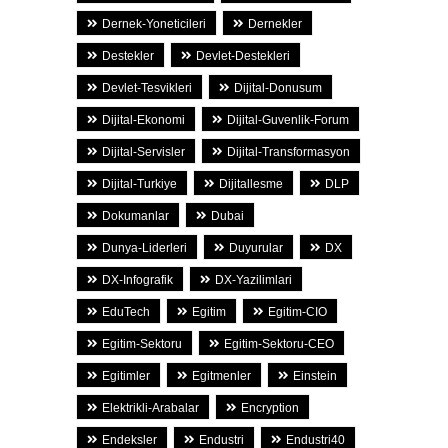
Dernek-Yoneticileri
Dernekler
Destekler
Devlet-Destekleri
Devlet-Tesvikleri
Dijital-Donusum
Dijital-Ekonomi
Dijital-Guvenlik-Forum
Dijital-Servisler
Dijital-Transformasyon
Dijital-Turkiye
Dijitallesme
DLP
Dokumanlar
Dubai
Dunya-Liderleri
Duyurular
DX
DX-Infografik
DX-Yazilimlari
EduTech
Egitim
Egitim-CIO
Egitim-Sektoru
Egitim-Sektoru-CEO
Egitimler
Egitmenler
Einstein
Elektrikli-Arabalar
Encryption
Endeksler
Endustri
Endustri40