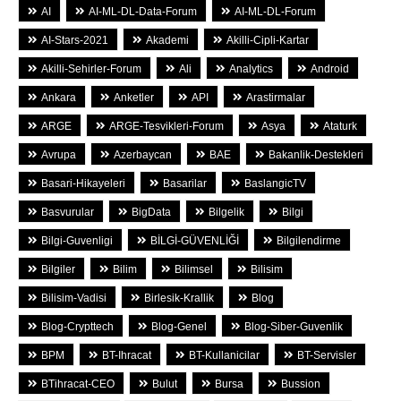
AI
AI-ML-DL-Data-Forum
AI-ML-DL-Forum
AI-Stars-2021
Akademi
Akilli-Cipli-Kartar
Akilli-Sehirler-Forum
Ali
Analytics
Android
Ankara
Anketler
API
Arastirmalar
ARGE
ARGE-Tesvikleri-Forum
Asya
Ataturk
Avrupa
Azerbaycan
BAE
Bakanlik-Destekleri
Basari-Hikayeleri
Basarilar
BaslangicTV
Basvurular
BigData
Bilgelik
Bilgi
Bilgi-Guvenligi
BİLGİ-GÜVENLİĞİ
Bilgilendirme
Bilgiler
Bilim
Bilimsel
Bilisim
Bilisim-Vadisi
Birlesik-Krallik
Blog
Blog-Crypttech
Blog-Genel
Blog-Siber-Guvenlik
BPM
BT-Ihracat
BT-Kullanicilar
BT-Servisler
BTihracat-CEO
Bulut
Bursa
Bussion