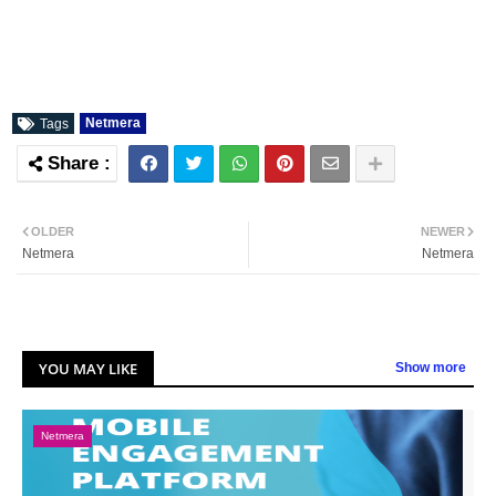
Netmera
Tags
OLDER
NEWER
Netmera
Netmera
YOU MAY LIKE
Show more
Netmera