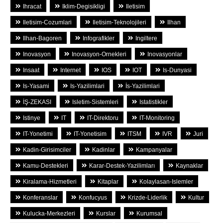
Ihracat
Iklim-Degisikligi
Iletisim
Iletisim-Cozumlari
Iletisim-Teknolojileri
Ilhan
Ilhan-Bagoren
Infografikler
Ingiltere
Inovasyon
Inovasyon-Ornekleri
Inovasyonlar
Insaat
Internet
IOS
IOT
Is-Dunyasi
Is-Yasami
Is-Yazilimlari
İs-Yazilimlari
İŞ-ZEKASI
Isletim-Sistemleri
Istatistikler
Istinye
IT
IT-Direktoru
IT-Monitoring
IT-Yonetimi
IT-Yonetisim
ITSM
IVR
Juri
Kadin-Girisimciler
Kadinlar
Kampanyalar
Kamu-Destekleri
Karar-Destek-Yazilimları
Kaynaklar
Kiralama-Hizmetleri
Kitaplar
Kolaylasan-Islemler
Konferanslar
Konfucyus
Krizde-Liderlik
Kultur
Kulucka-Merkezleri
Kurslar
Kurumsal