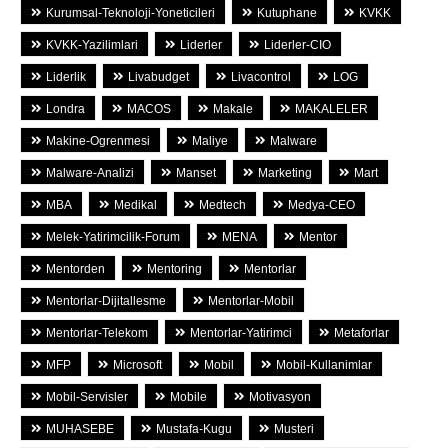
Kurumsal-Teknoloji-Yoneticileri
Kutuphane
KVKK
KVKK-Yazilimlari
Liderler
Liderler-CIO
Liderlik
Livabudget
Livacontrol
LOG
Londra
MACOS
Makale
MAKALELER
Makine-Ogrenmesi
Maliye
Malware
Malware-Analizi
Manset
Marketing
Mart
MBA
Medikal
Medtech
Medya-CEO
Melek-Yatirimcilik-Forum
MENA
Mentor
Mentorden
Mentoring
Mentorlar
Mentorlar-Dijitallesme
Mentorlar-Mobil
Mentorlar-Telekom
Mentorlar-Yatirimci
Metaforlar
MFP
Microsoft
Mobil
Mobil-Kullanimlar
Mobil-Servisler
Mobile
Motivasyon
MUHASEBE
Mustafa-Kugu
Musteri