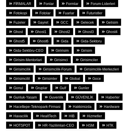
FİRMALAR
Fonlar
Formlar
Forum-Liderleri
Fotokopi
Fotolar
Fuarlar
Futuristler
Fuzeler
Gayret
GCC
Gelecek
Gelisim
Ghost
Ghost1
Ghost2
Ghost3
Ghost4
Ghost5
Ghost6
Gida
Gida-Sektoru
Gida-Sektöru-CEO
Giririsim
Girisim
Girisim-Mentorlari
Girisimci
Girisimciler
Girisimcilik
Girisimcilik-Forum
Girisimcilik-Merkezleri
Girisimcilil
Girisimler
Global
Goce
Gonul
Gruplar
Gulf
Gunler
Gunluk-Yasam
Guvenlik
GÜVENLİK
Haberler
Hacettepe-Teknopark-Firmasi
Hakkimizda
Hardware
Havacilik
HealtTech
HIB
Hizmetler
HOTSPOT
HR-Yazilimlari-CEO
HSM
HTK