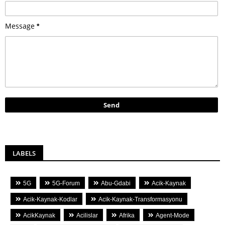
Message
*
LABELS
5G
5G-Forum
Abu-Gdabi
Acik-Kaynak
Acik-Kaynak-Kodlar
Acik-Kaynak-Transformasyonu
AcikKaynak
Acilislar
Afrika
Agent-Mode