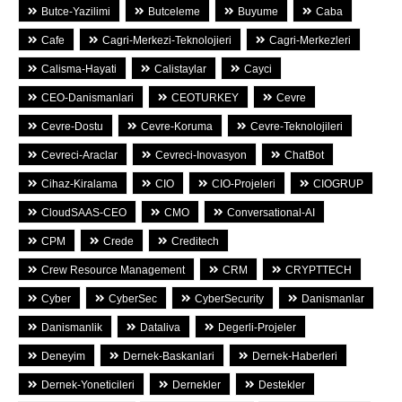
Butce-Yazilimi
Butceleme
Buyume
Caba
Cafe
Cagri-Merkezi-Teknolojieri
Cagri-Merkezleri
Calisma-Hayati
Calistaylar
Cayci
CEO-Danismanlari
CEOTURKEY
Cevre
Cevre-Dostu
Cevre-Koruma
Cevre-Teknolojileri
Cevreci-Araclar
Cevreci-Inovasyon
ChatBot
Cihaz-Kiralama
CIO
CIO-Projeleri
CIOGRUP
CloudSAAS-CEO
CMO
Conversational-AI
CPM
Crede
Creditech
Crew Resource Management
CRM
CRYPTTECH
Cyber
CyberSec
CyberSecurity
Danismanlar
Danismanlik
Dataliva
Degerli-Projeler
Deneyim
Dernek-Baskanlari
Dernek-Haberleri
Dernek-Yoneticileri
Dernekler
Destekler