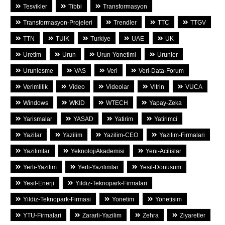
Tesvikler
Tibbi
Transformasyon
Transformasyon-Projeleri
Trendler
TTC
TTGV
TTN
TUIK
Turkiye
UAE
UK
Uretim
Urun
Urun-Yonetimi
Urunler
Urunlesme
VAS
Veri
Veri-Data-Forum
Verimlilik
Video
Videolar
Vitrin
VUCA
Windows
WKID
WTECH
Yapay-Zeka
Yarismalar
YASAD
Yatirim
Yatirimci
Yazilar
Yazilim
Yazilim-CEO
Yazilim-Firmalari
Yazilimlar
YeknolojiAkademisi
Yeni-Acilislar
Yerli-Yazilim
Yerli-Yazilimlar
Yesil-Donusum
Yesil-Enerji
Yildiz-Teknopark-Firmalari
Yildiz-Teknopark-Firmasi
Yonetim
Yonetisim
YTU-Firmalari
Zararli-Yazilim
Zehra
Ziyaretler