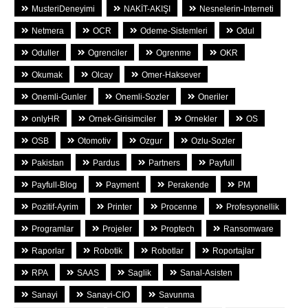
MusteriDeneyimi
NAKİT-AKIŞI
Nesnelerin-Interneti
Netmera
OCR
Odeme-Sistemleri
Odul
Oduller
Ogrenciler
Ogrenme
OKR
Okumak
Olcay
Omer-Haksever
Onemli-Gunler
Onemli-Sozler
Oneriler
onlyHR
Ornek-Girisimciler
Ornekler
OS
OSB
Otomotiv
Ozgur
Ozlu-Sozler
Pakistan
Pardus
Partners
Payfull
Payfull-Blog
Payment
Perakende
PM
Pozitif-Ayrim
Printer
Procenne
Profesyonellik
Programlar
Projeler
Proptech
Ransomware
Raporlar
Robotik
Robotlar
Roportajlar
RPA
SAAS
Saglik
Sanal-Asisten
Sanayi
Sanayi-CIO
Savunma