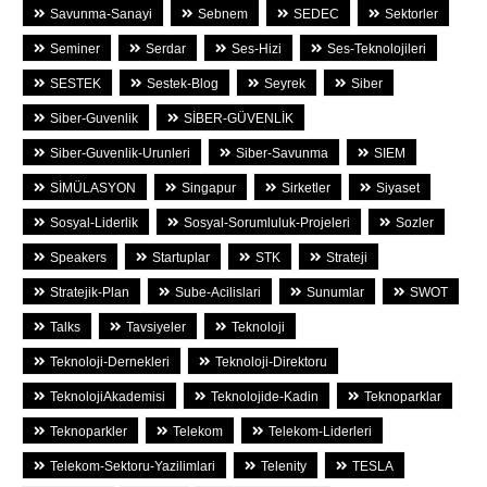
Savunma-Sanayi
Sebnem
SEDEC
Sektorler
Seminer
Serdar
Ses-Hizi
Ses-Teknolojileri
SESTEK
Sestek-Blog
Seyrek
Siber
Siber-Guvenlik
SİBER-GÜVENLİK
Siber-Guvenlik-Urunleri
Siber-Savunma
SIEM
SİMÜLASYON
Singapur
Sirketler
Siyaset
Sosyal-Liderlik
Sosyal-Sorumluluk-Projeleri
Sozler
Speakers
Startuplar
STK
Strateji
Stratejik-Plan
Sube-Acilislari
Sunumlar
SWOT
Talks
Tavsiyeler
Teknoloji
Teknoloji-Dernekleri
Teknoloji-Direktoru
TeknolojiAkademisi
Teknolojide-Kadin
Teknoparklar
Teknoparkler
Telekom
Telekom-Liderleri
Telekom-Sektoru-Yazilimlari
Telenity
TESLA