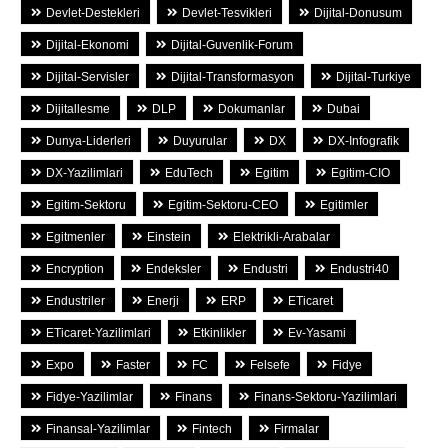
Devlet-Destekleri
Devlet-Tesvikleri
Dijital-Donusum
Dijital-Ekonomi
Dijital-Guvenlik-Forum
Dijital-Servisler
Dijital-Transformasyon
Dijital-Turkiye
Dijitallesme
DLP
Dokumanlar
Dubai
Dunya-Liderleri
Duyurular
DX
DX-Infografik
DX-Yazilimlari
EduTech
Egitim
Egitim-CIO
Egitim-Sektoru
Egitim-Sektoru-CEO
Egitimler
Egitmenler
Einstein
Elektrikli-Arabalar
Encryption
Endeksler
Endustri
Endustri40
Endustriler
Enerji
ERP
ETicaret
ETicaret-Yazilimlari
Etkinlikler
Ev-Yasami
Expo
Faster
FC
Felsefe
Fidye
Fidye-Yazilimlar
Finans
Finans-Sektoru-Yazilimlari
Finansal-Yazilimlar
Fintech
Firmalar